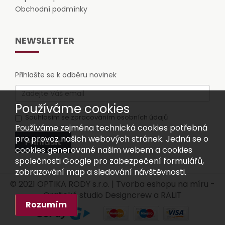
Obchodní podmínky
NEWSLETTER
Přihlašte se k odběru novinek
Používáme cookies
Souhlasím se zpracováním osobních údajů
Používáme zejména technická cookies potřebná
pro provoz našich webových stránek. Jedná se o
Přihlásit
cookies generované našim webem a cookies
společnosti Google pro zabezpečení formulářů,
zobrazování map a sledování návštěvnosti.
© 2021 OPTIKA RODY s.r.o. |
Tvorba eshopu na míru
-
Grafické studio Designcrew a
RALIT