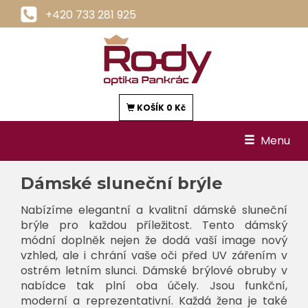
+420 733 281 925
KOŠÍK
0 Kč
Menu
Dámské sluneční brýle
Nabízíme elegantní a kvalitní dámské sluneční
brýle pro každou příležitost. Tento dámský
módní doplněk nejen že dodá vaší image nový
vzhled, ale i chrání vaše oči před UV zářením v
ostrém letním slunci. Dámské brýlové obruby v
nabídce tak plní oba účely. Jsou funkční,
moderní a reprezentativní. Každá žena je také