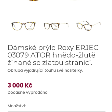
Dámské brýle Roxy ERJEG
03079 ATOR hnědo-žlutě
žíhané se zlatou stranicí.
Obruba vyjadřující touhu své nositelky.
3 000 Kč
Dočasně vyprodáno
Množství: