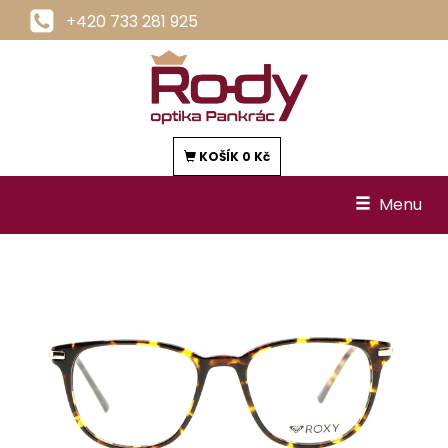
+420 733 281 925
KOŠÍK
0 Kč
Menu